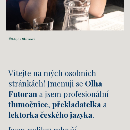
©Majda Slámová
Vítejte na mých osobních
stránkách! Jmenuji se
Olha
Futoran
a jsem profesionální
tlumočnice
,
překladatelka
a
lektorka českého jazyka
.
Jsem rodilou mluvčí