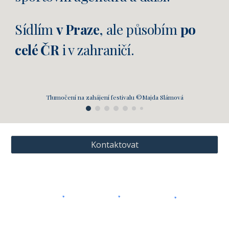
Sídlím
v Praze
, ale působím
po
celé ČR
i v zahraničí.
Tlumočení na zahájení festivalu ©Majda Slámová
Kontaktovat