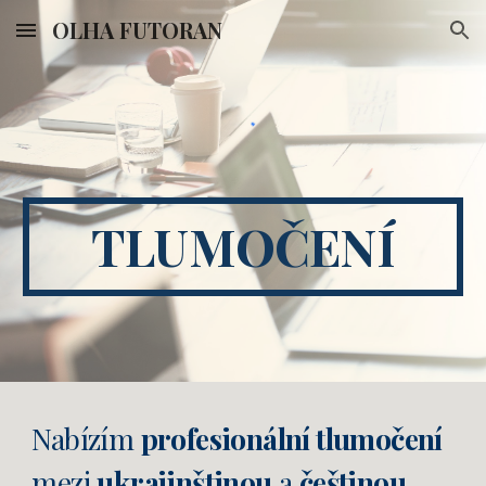
OLHA FUTORAN
Skip to main content
Skip to navigation
TLUMOČENÍ
Nabízím
profesionální tlumočení
mezi
ukrajinštinou
a
češtinou
.